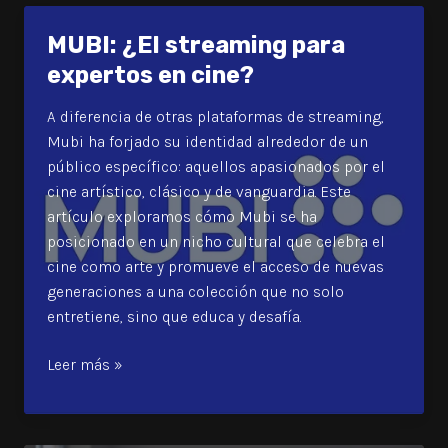
Procesos
Creativos:
MUBI: ¿El streaming para
Herramientas
expertos en cine?
de
AI
A diferencia de otras plataformas de streaming,
en
Mubi ha forjado su identidad alrededor de un
Escritura
público específico: aquellos apasionados por el
y
cine artístico, clásico y de vanguardia. Este
Producción
artículo exploramos cómo Mubi se ha
Audiovisual
posicionado en un nicho cultural que celebra el
cine como arte y promueve el acceso de nuevas
generaciones a una colección que no solo
entretiene, sino que educa y desafía.
MUBI:
Leer más »
¿El
streaming
para