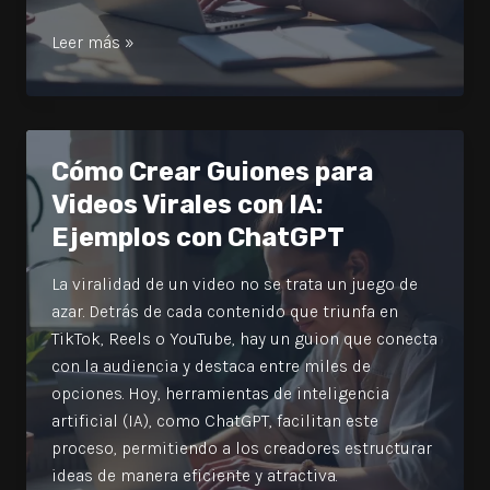
How
Leer más »
to
Write
Scripts
for
Cómo Crear Guiones para
Viral
Videos Virales con IA:
Videos
Ejemplos con ChatGPT
with
AI
La viralidad de un video no se trata un juego de
:
azar. Detrás de cada contenido que triunfa en
ChatGPT
TikTok, Reels o YouTube, hay un guion que conecta
examples
con la audiencia y destaca entre miles de
opciones. Hoy, herramientas de inteligencia
artificial (IA), como ChatGPT, facilitan este
proceso, permitiendo a los creadores estructurar
ideas de manera eficiente y atractiva.