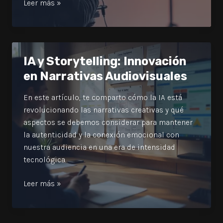
Guiones
Leer más »
para
Videos
Promocionales:
El
IA y Storytelling: Innovación
Secreto
en Narrativas Audiovisuales
del
Videomarketing
En este artículo, te comparto cómo la IA está
revolucionando las narrativas creativas y qué
aspectos se debemos considerar para mantener
la autenticidad y la conexión emocional con
nuestra audiencia en una era de intensidad
tecnológica.
IA
Leer más »
y
Storytelling:
Innovación