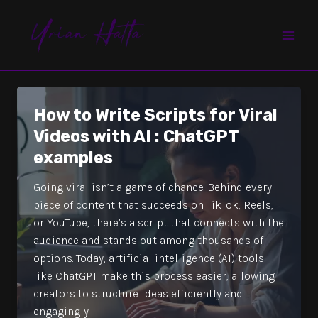
Ir
MAI
al
MEN
contenido
How to Write Scripts for Viral
Videos with AI : ChatGPT
examples
Going viral isn’t a game of chance. Behind every
piece of content that succeeds on TikTok, Reels,
or YouTube, there’s a script that connects with the
audience and stands out among thousands of
options. Today, artificial intelligence (AI) tools
like ChatGPT make this process easier, allowing
creators to structure ideas efficiently and
engagingly.