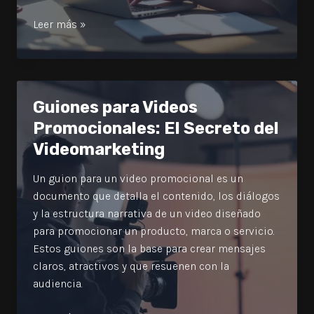
Cómo
Leer más »
Crear
Guiones
para
Videos
Guiones para Videos
Virales
Promocionales: El Secreto del
con
Videomarketing
IA:
Ejemplos
Un guion para un video promocional es un
con
documento que detalla el contenido, los diálogos
ChatGPT
y la estructura narrativa de un video diseñado
para promocionar un producto, marca o servicio.
Estos guiones son la base para crear mensajes
claros, atractivos y que resuenen con la
audiencia.