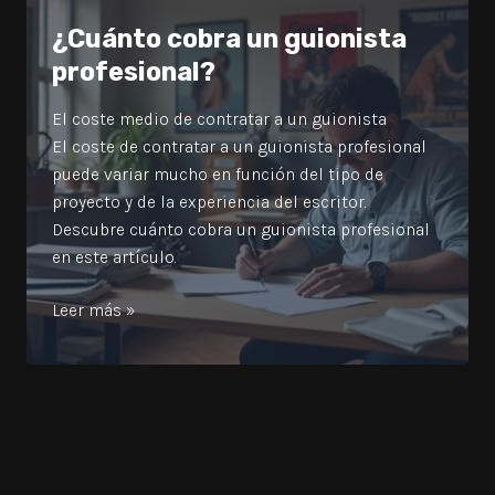
expertos
¿Cuánto cobra un guionista
en
profesional?
cine?
El coste medio de contratar a un guionista
El coste de contratar a un guionista profesional
puede variar mucho en función del tipo de
proyecto y de la experiencia del escritor.
Descubre cuánto cobra un guionista profesional
en este artículo.
¿Cuánto
Leer más »
cobra
un
guionista
profesional?