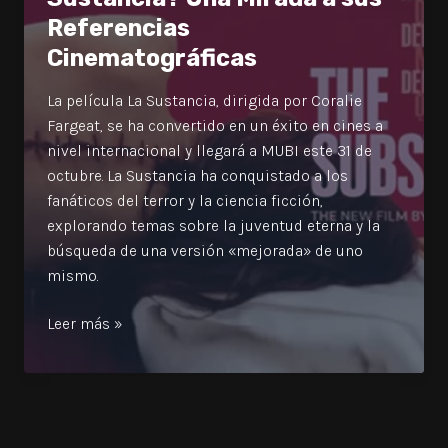
Referencias
la
Nueva
Cinematográficas
Película
La película La Sustancia, dirigida por Coralie
Fargeat, se ha convertido en un éxito en cines a
nivel internacional y llegará a MUBI este 31 de
octubre. La Sustancia ha conquistado a los
fanáticos del terror y la ciencia ficción,
explorando temas sobre la juventud eterna y la
búsqueda de una versión «mejorada» de uno
mismo.
¿Qué
Leer más »
Películas
Inspiraron
a
La