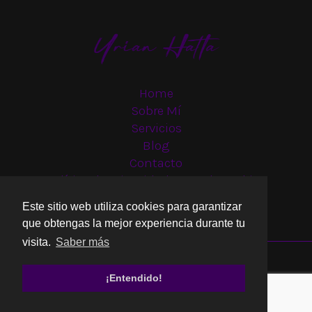
Sustancia?
Una
Mirada
a
sus
Referencias
Home
Cinematográficas
Sobre Mí
Servicios
Blog
Contacto
Política de privacidad y uso de cookies
Este sitio web utiliza cookies para garantizar
que obtengas la mejor experiencia durante tu
visita.
Saber más
¡Entendido!
Copyright © 2026 Yrian Hatta | Dir. Creativa - Guionista - Actriz