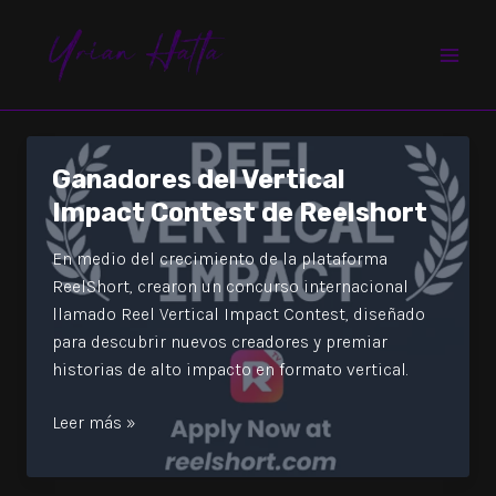
Ir
MAI
al
MEN
contenido
Ganadores del Vertical
Impact Contest de Reelshort
En medio del crecimiento de la plataforma
ReelShort, crearon un concurso internacional
llamado Reel Vertical Impact Contest, diseñado
para descubrir nuevos creadores y premiar
historias de alto impacto en formato vertical.
Ganadores
Leer más »
del
Vertical