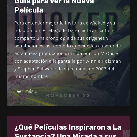
Guía para Ver la Nueva
Supervivencia,
Película
Comunidad
y
Para entender mejor la historia de Wicked y su
Resiliencia.
relación con El Mago de Oz, en este artículo te
comparto una cronología de sus orígenes y
adaptaciones, así como lo que puedes esperar de
esta nueva producción dirigida por Jon M. Chu y
con adaptación a la pantalla por Winnie Holzman
y Stephen Schwartz de su musical de 2003 del
mismo nombre.
Wicked:
Leer más »
Origen,
Cronología
y
Guía
¿Qué Películas Inspiraron a La
para
Sustancia? Una Mirada a sus
Ver