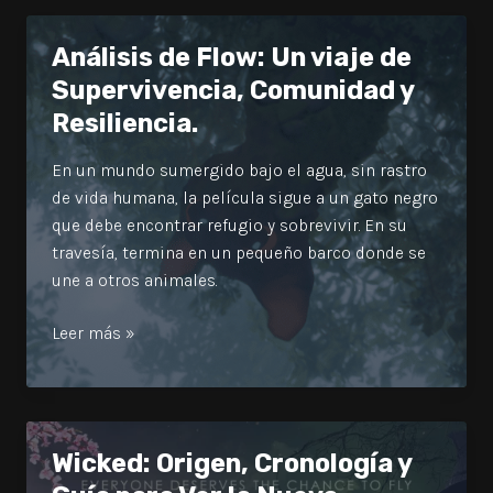
Impact
Contest
Análisis de Flow: Un viaje de
de
Supervivencia, Comunidad y
Reelshort
Resiliencia.
En un mundo sumergido bajo el agua, sin rastro
de vida humana, la película sigue a un gato negro
que debe encontrar refugio y sobrevivir. En su
travesía, termina en un pequeño barco donde se
une a otros animales.
Análisis
Leer más »
de
Flow:
Un
viaje
Wicked: Origen, Cronología y
de